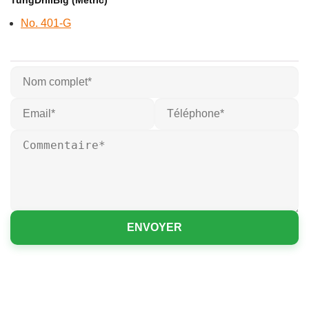
TungDrillBig (Metric)
No. 401-G
ENVOYER