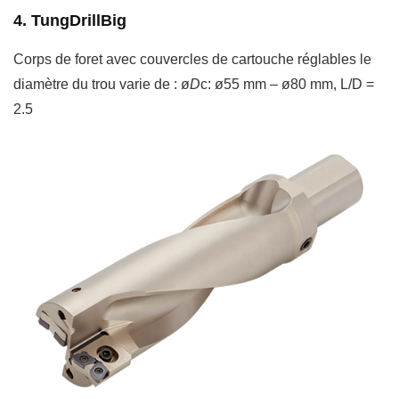
4. TungDrillBig
Corps de foret avec couvercles de cartouche réglables le
diamètre du trou varie de : ø
D
c: ø55 mm – ø80 mm, L/D =
2.5