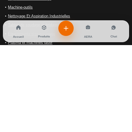
Machine-outils
Nettoyage Et Aspiration Industrielles
Tables de soudage et bridage
Équipements d’oxycoupage
Produits
Chat
Accueil
AERA
Plasma et machines laser
EMAILS VENTE
A.idrissi@ales-solutions.com
Sales@ales-solutions.com
A.maana@ales-solutions.com
EMAILS SERVICE APRES VENTE