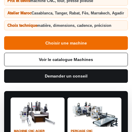
Prix et devis
machine CNC, tour, presse plieuse
Atelier Maroc
Casablanca, Tanger, Rabat, Fès, Marrakech, Agadir
Choix technique
matière, dimensions, cadence, précision
Choisir une machine
Voir le catalogue Machines
Demander un conseil
MACHINE CNC ACIER
PERÇAGE CNC