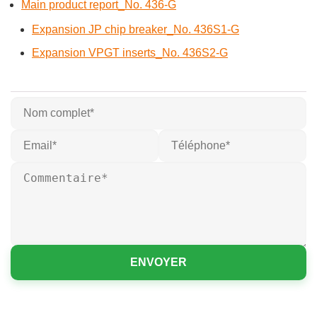
Main product report_No. 436-G
Expansion JP chip breaker_No. 436S1-G
Expansion VPGT inserts_No. 436S2-G
ENVOYER