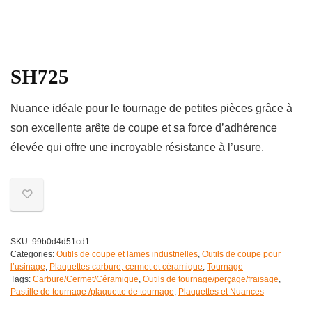
SH725
Nuance idéale pour le tournage de petites pièces grâce à
son excellente arête de coupe et sa force d’adhérence
élevée qui offre une incroyable résistance à l’usure.
SKU:
99b0d4d51cd1
Categories:
Outils de coupe et lames industrielles
,
Outils de coupe pour
l’usinage
,
Plaquettes carbure, cermet et céramique
,
Tournage
Tags:
Carbure/Cermet/Céramique
,
Outils de tournage/perçage/fraisage
,
Pastille de tournage /plaquette de tournage
,
Plaquettes et Nuances