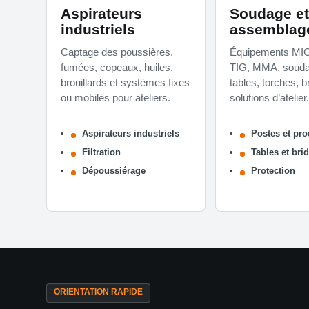
Aspirateurs
Soudage et
industriels
assemblag
Captage des poussières,
Équipements MI
fumées, copeaux, huiles,
TIG, MMA, soudag
brouillards et systèmes fixes
tables, torches, b
ou mobiles pour ateliers.
solutions d’atelier.
Aspirateurs industriels
Postes et pr
Filtration
Tables et bri
Dépoussiérage
Protection
ORIENTATION RAPIDE