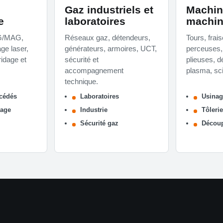
Gaz industriels et
Machin
e
laboratoires
machin
G/MAG,
Réseaux gaz, détendeurs,
Tours, frai
e laser,
générateurs, armoires, UCT,
perceuses,
ridage et
sécurité et
plieuses, d
accompagnement
plasma, sc
technique.
océdés
Laboratoires
Usina
dage
Industrie
Tôleri
Sécurité gaz
Décou