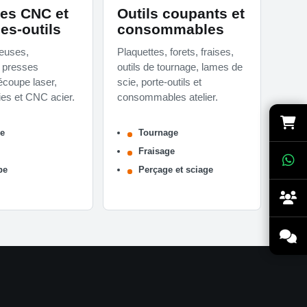
es CNC et
Outils coupants et
es-outils
consommables
seuses,
Plaquettes, forets, fraises,
 presses
outils de tournage, lames de
écoupe laser,
scie, porte-outils et
ies et CNC acier.
consommables atelier.
ge
Tournage
e
Fraisage
pe
Perçage et sciage