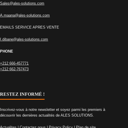
Sales@ales-solutions.com
A.maana@ales-solutions.com
EMAILS SERVICE APRES VENTE
I.dibane@ales-solutions.com
PHONE
+212 666-457771
+212 662-767473
RESTEZ INFORMÉ !
Inscrivez-vous à notre newsletter et soyez parmi les premiers à
découvrir les dernières actualités de ALES SOLUTIONS.
Actualites
|
Contactez nous
|
Privacy Policy
|
Plan de site