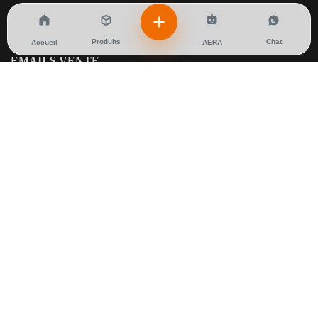
Produits
Chat
Accueil
AERA
EMAILS VENTE
A.idrissi@ales-solutions.com
Sales@ales-solutions.com
A.maana@ales-solutions.com
EMAILS SERVICE APRES VENTE
I.dibane@ales-solutions.com
PHONE
+212 666-457771
+212 662-767473