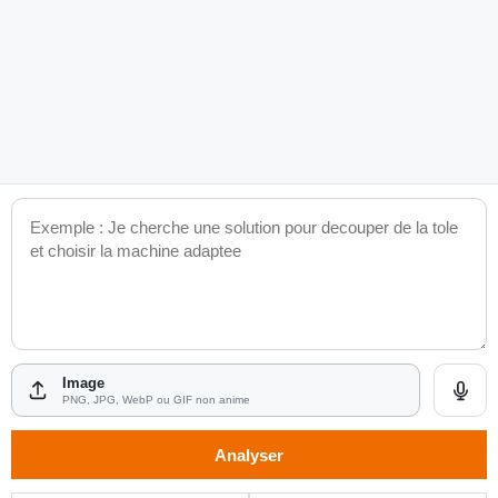
Décrivez
votre
besoin,
votre
problème
ou
votre
application
Image
PNG, JPG, WebP ou GIF non anime
Analyser