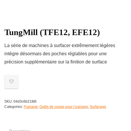
TungMill (TFE12, EFE12)
La série de machines à surfacer extrêmement légères
intègre désormais des poches réglables pour une
précision supplémentaire sur la finition de surface
SKU:
04d3c6b21fd6
Categories:
Fraisage
,
Outils de coupe pour l’usinage
,
Surfaçage