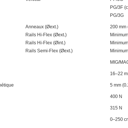
PG/3F (co
PG/3G
Anneaux (Øext.)
200 mm (8
Rails Hi-Flex (Øext.)
Minimum 
Rails Hi-Flex (Øint.)
Minimum 
Rails Semi-Flex (Øext.)
Minimum 
MIG/MAG
16–22 mm
nétique
5 mm (0.
400 N
315 N
0–250 cm