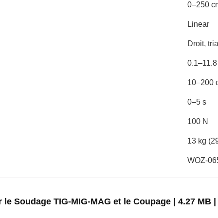
0–250 cm
Linear
Droit, tr
0.1–11.8
10–200 c
0–5 s
100 N
13 kg (29
WOZ-065
our le Soudage TIG-MIG-MAG et le Coupage | 4.27 MB 