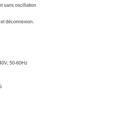
t sans oscillation
n et déconnexion.
40V, 50-60Hz
G