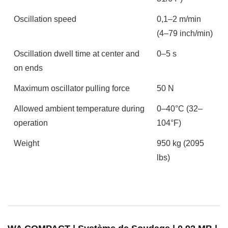
Oscillation speed
0,1–2 m/min
(4–79 inch/min)
Oscillation dwell time at center and
0–5 s
on ends
Maximum oscillator pulling force
50 N
Allowed ambient temperature during
0–40°C (32–
operation
104°F)
Weight
950 kg (2095
lbs)