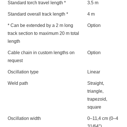
Standard torch travel length *
3.5 m
Standard overall track length *
4 m
* Can be extended by a 2 m long
Option
track section to maximum 20 m total
length
Cable chain in custom lengths on
Option
request
Oscillation type
Linear
Weld path
Straight,
triangle,
trapezoid,
square
Oscillation width
0–11,4 cm (0–4
31/64″)