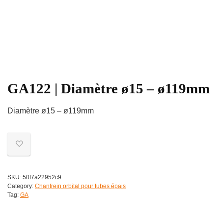
GA122 | Diamètre ø15 – ø119mm
Diamètre ø15 – ø119mm
SKU:
50f7a22952c9
Category:
Chanfrein orbital pour tubes épais
Tag:
GA