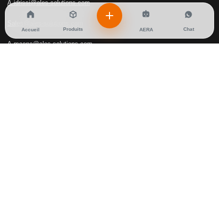
A.idrissi@ales-solutions.com
Sales@ales-solutions.com
Produits
Chat
Accueil
AERA
A.maana@ales-solutions.com
EMAILS SERVICE APRES VENTE
I.dibane@ales-solutions.com
PHONE
+212 666-457771
+212 662-767473
RESTEZ INFORMÉ !
Inscrivez-vous à notre newsletter et soyez parmi les premiers à
découvrir les dernières actualités de ALES SOLUTIONS.