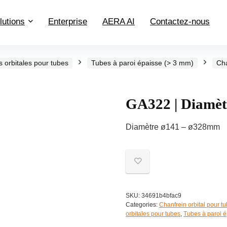
lutions
Enterprise
AERA AI
Contactez-nous
s orbitales pour tubes
Tubes à paroi épaisse (> 3 mm)
Cha
GA322 | Diamè
Diamètre ø141 – ø328mm
SKU:
34691b4bfac9
Categories:
Chanfrein orbital pour t
orbitales pour tubes
,
Tubes à paroi é