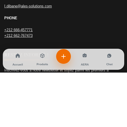
I.dibane@ales-solutions.com
PHONE
+212 666-457771
+212 662-767473
RESTEZ INFORMÉ !
Produits
Chat
Accueil
AERA
Inscrivez-vous à notre newsletter et soyez parmi les premiers à
découvrir les dernières actualités de ALES SOLUTIONS.
Actualites
|
Contactez nous
|
Privacy Policy
|
Plan de site