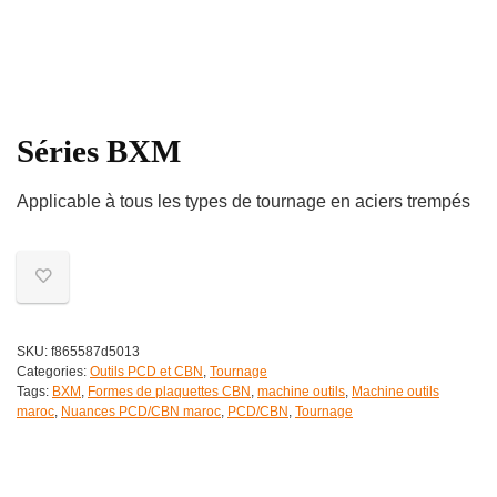
Séries BXM
Applicable à tous les types de tournage en aciers trempés
SKU:
f865587d5013
Categories:
Outils PCD et CBN
,
Tournage
Tags:
BXM
,
Formes de plaquettes CBN
,
machine outils
,
Machine outils
maroc
,
Nuances PCD/CBN maroc
,
PCD/CBN
,
Tournage