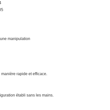
4
05
 une manipulation
 manière rapide et efficace.
uration établi sans les mains.