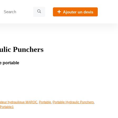
Ajouter un devis
ulic Punchers
 portable
rateur hydraulique MAROC
,
Portable
,
Portable Hydraulic Punchers
,
Portable1