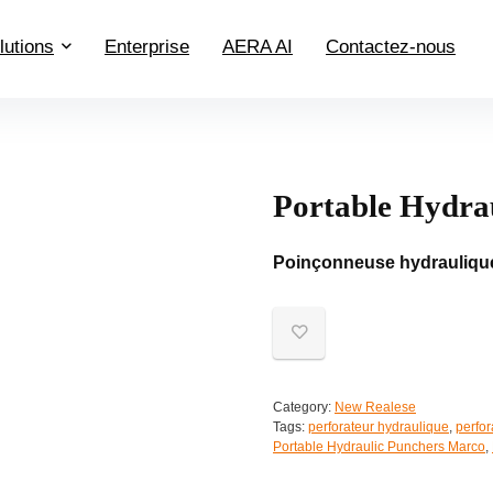
lutions
Enterprise
AERA AI
Contactez-nous
Portable Hydra
Poinçonneuse hydraulique
Category:
New Realese
Tags:
perforateur hydraulique
,
perfo
Portable Hydraulic Punchers Marco
,