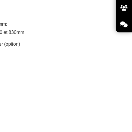
0mm;
400 et 830mm
r (option)