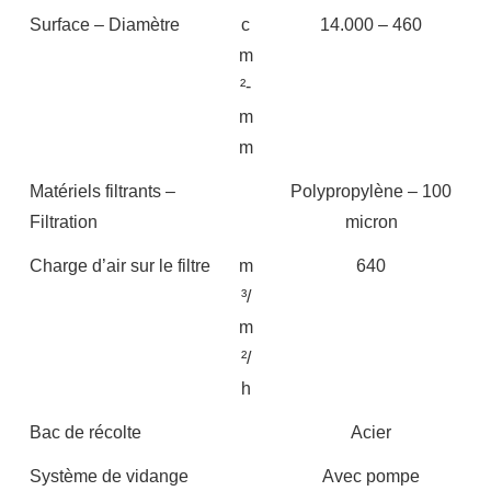
Surface – Diamètre
c
14.000 – 460
m
²-
m
m
Matériels filtrants –
Polypropylène – 100
Filtration
micron
Charge d’air sur le filtre
m
640
³/
m
²/
h
Bac de récolte
Acier
Système de vidange
Avec pompe