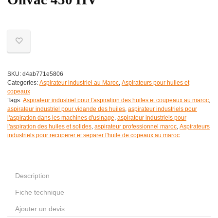
SKU:
d4ab771e5806
Categories:
Aspirateur industriel au Maroc
,
Aspirateurs pour huiles et
copeaux
Tags:
Aspirateur industriel pour l'aspiration des huiles et coupeaux au maroc
,
aspirateur industriel pour vidande des huiles
,
aspirateur industriels pour
l'aspiration dans les machines d'usinage
,
aspirateur industriels pour
l'aspiration des huiles et solides
,
aspirateur professionnel maroc
,
Aspirateurs
industriels pour recuperer et separer l'huile de copeaux au maroc
Description
Fiche technique
Ajouter un devis