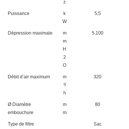
z
Puissance
k
5,5
W
Dépression maximale
m
5.100
m
H
2
O
Débit d’air maximum
m
320
³/
h
Ø Diamètre
m
80
embouchure
m
Type de filtre
Sac