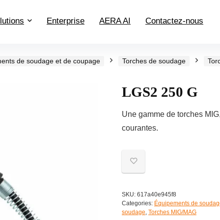
lutions
Enterprise
AERA AI
Contactez-nous
ents de soudage et de coupage
Torches de soudage
Tor
LGS2 250 G
Une gamme de torches MIG, s
courantes.
SKU:
617a40e945f8
Categories:
Équipements de soudag
soudage
,
Torches MIG/MAG