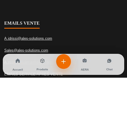
EMAILS VENTE
A.idrissi@ales-solutions.com
Sales@ales-solutions.com
A.maana@ales-solutions.com
Produits
Chat
Accueil
AERA
EMAILS SERVICE APRES VENTE
I.dibane@ales-solutions.com
PHONE
+212 666-457771
+212 662-767473