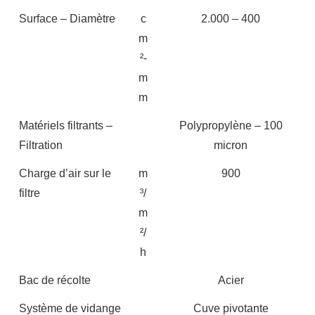
Surface – Diamètre
c
2.000 – 400
m
²-
m
m
Matériels filtrants –
Polypropylène – 100
Filtration
micron
Charge d’air sur le
m
900
filtre
³/
m
²/
h
Bac de récolte
Acier
Système de vidange
Cuve pivotante