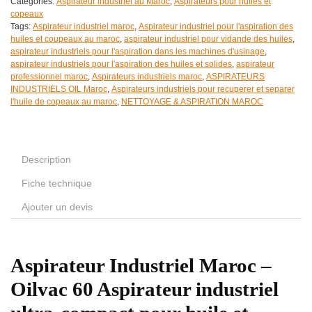
Categories:
Aspirateur industriel au Maroc
,
Aspirateurs pour huiles et
copeaux
Tags:
Aspirateur industriel maroc
,
Aspirateur industriel pour l'aspiration des
huiles et coupeaux au maroc
,
aspirateur industriel pour vidande des huiles
,
aspirateur industriels pour l'aspiration dans les machines d'usinage
,
aspirateur industriels pour l'aspiration des huiles et solides
,
aspirateur
professionnel maroc
,
Aspirateurs industriels maroc
,
ASPIRATEURS
INDUSTRIELS OIL Maroc
,
Aspirateurs industriels pour recuperer et separer
l'huile de copeaux au maroc
,
NETTOYAGE & ASPIRATION MAROC
Description
Fiche technique
Ajouter un devis
Aspirateur Industriel Maroc –
Oilvac 60 Aspirateur industriel