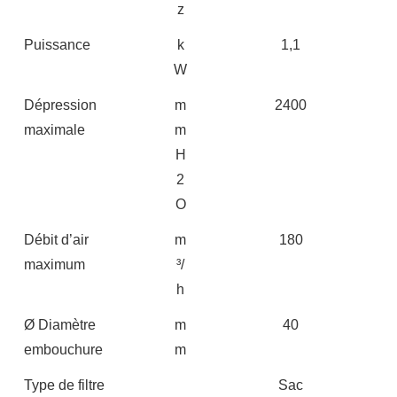
z
Puissance
k
1,1
W
Dépression
m
2400
maximale
m
H
2
O
Débit d’air
m
180
maximum
³/
h
Ø Diamètre
m
40
embouchure
m
Type de filtre
Sac