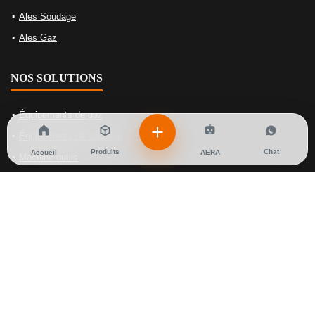
Ales Soudage
Ales Gaz
NOS SOLUTIONS
Équipements de gaz
Équipements de soudage
Produits
Chat
Accueil
AERA
Machine-outils
Nettoyage Et Aspiration Industrielles
Tables de soudage et bridage
Équipements d’oxycoupage
Plasma et machines laser