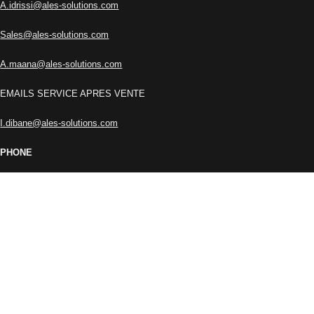
A.idrissi@ales-solutions.com
Sales@ales-solutions.com
A.maana@ales-solutions.com
EMAILS SERVICE APRES VENTE
I.dibane@ales-solutions.com
PHONE
+212 666-457771
+212 662-767473
RESTEZ INFORMÉ !
Inscrivez-vous à notre newsletter et soyez parmi les premiers à
découvrir les dernières actualités de ALES SOLUTIONS.