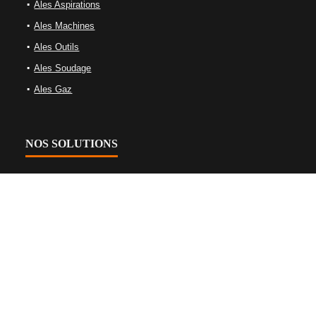
Ales Aspirations
Ales Machines
Ales Outils
Ales Soudage
Ales Gaz
NOS SOLUTIONS
Équipements de gaz
Équipements de soudage
Machine-outils
Nettoyage Et Aspiration Industrielles
Tables de soudage et bridage
Équipements d’oxycoupage
Plasma et machines laser