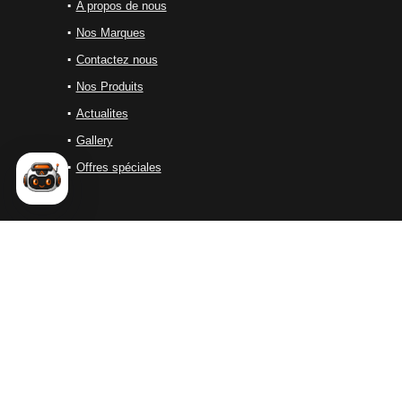
A propos de nous
Nos Marques
Contactez nous
Nos Produits
Actualites
Gallery
Offres spéciales
ALES SOLUTIONS
ALES Solutions est une entreprise marocaine spécialisée dans
la distribution d’équipements industriels de haute performance.
Nous proposons une large gamme de solutions destinées aux
secteurs du
soudage
, de la
découpe
, du
nettoyage
industriel..