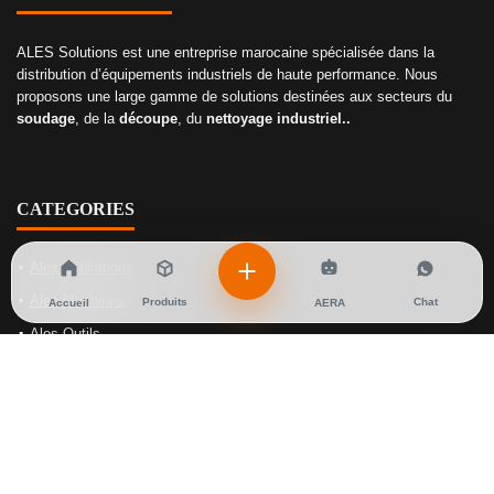
ALES Solutions est une entreprise marocaine spécialisée dans la
distribution d’équipements industriels de haute performance. Nous
proposons une large gamme de solutions destinées aux secteurs du
soudage
, de la
découpe
, du
nettoyage industriel..
CATEGORIES
Ales Aspirations
Ales Machines
Produits
Chat
Accueil
AERA
Ales Outils
Ales Soudage
Ales Gaz
NOS SOLUTIONS