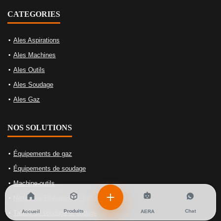
CATEGORIES
Ales Aspirations
Ales Machines
Ales Outils
Ales Soudage
Ales Gaz
NOS SOLUTIONS
Équipements de gaz
Équipements de soudage
Machine-outils
Nettoyage Et Aspiration Industrielles
Produits
Chat
Accueil
AERA
Tables de soudage et bridage