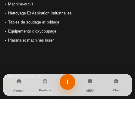
Machine-outils
Nettoyage Et Aspiration Industrielles
Tables de soudage et bridage
Équipements d’oxycoupage
Plasma et machines laser
EMAILS VENTE
Produits
Chat
Accueil
AERA
A.idrissi@ales-solutions.com
Sales@ales-solutions.com
A.maana@ales-solutions.com
EMAILS SERVICE APRES VENTE