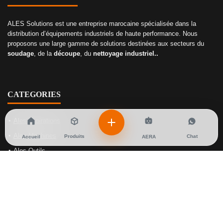
ALES Solutions est une entreprise marocaine spécialisée dans la
distribution d’équipements industriels de haute performance. Nous
proposons une large gamme de solutions destinées aux secteurs du
soudage
, de la
découpe
, du
nettoyage industriel..
CATEGORIES
Ales Aspirations
Ales Machines
Produits
Chat
Accueil
AERA
Ales Outils
Ales Soudage
Ales Gaz
NOS SOLUTIONS