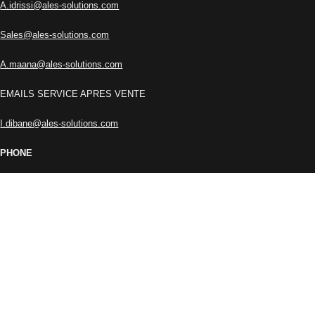
A.idrissi@ales-solutions.com
Sales@ales-solutions.com
A.maana@ales-solutions.com
EMAILS SERVICE APRES VENTE
I.dibane@ales-solutions.com
PHONE
+212 666-457771
+212 662-767473
RESTEZ INFORMÉ !
Inscrivez-vous à notre newsletter et soyez parmi les premiers à
découvrir les dernières actualités de ALES SOLUTIONS.