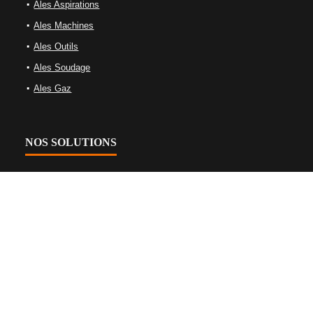
Ales Aspirations
Ales Machines
Ales Outils
Ales Soudage
Ales Gaz
NOS SOLUTIONS
Équipements de gaz
Équipements de soudage
Machine-outils
Nettoyage Et Aspiration Industrielles
Tables de soudage et bridage
Équipements d’oxycoupage
Plasma et machines laser