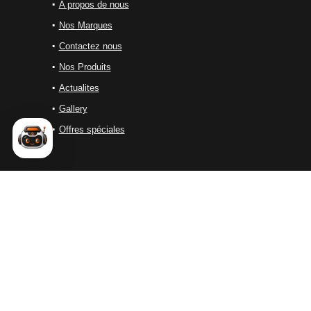
A propos de nous
Nos Marques
Contactez nous
Nos Produits
Actualites
Gallery
Offres spéciales
ALES SOLUTIONS
ALES Solutions est une entreprise marocaine spécialisée dans
la distribution d’équipements industriels de haute performance.
Nous proposons une large gamme de solutions destinées aux
secteurs du
soudage
, de la
découpe
, du
nettoyage
industriel..