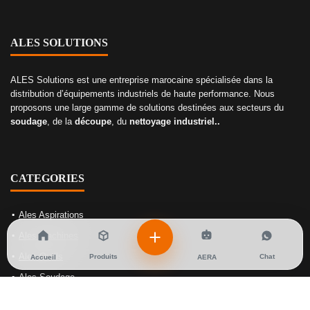
ALES SOLUTIONS
ALES Solutions est une entreprise marocaine spécialisée dans la
distribution d’équipements industriels de haute performance. Nous
proposons une large gamme de solutions destinées aux secteurs du
soudage
, de la
découpe
, du
nettoyage industriel..
CATEGORIES
Ales Aspirations
Ales Machines
Ales Outils
Produits
Chat
Accueil
AERA
Ales Soudage
Ales Gaz