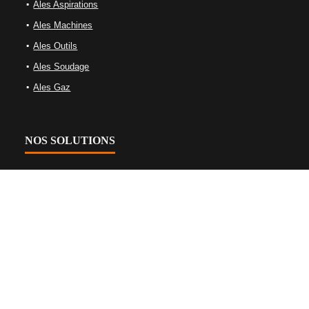
Ales Aspirations
Ales Machines
Ales Outils
Ales Soudage
Ales Gaz
NOS SOLUTIONS
Équipements de gaz
Équipements de soudage
Machine-outils
Nettoyage Et Aspiration Industrielles
Tables de soudage et bridage
Équipements d’oxycoupage
Plasma et machines laser