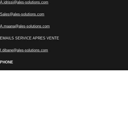
A.idrissi@ales-solutions.com
Sales@ales-solutions.com
A.maana@ales-solutions.com
EMAILS SERVICE APRES VENTE
I.dibane@ales-solutions.com
PHONE
+212 666-457771
+212 662-767473
RESTEZ INFORMÉ !
Inscrivez-vous à notre newsletter et soyez parmi les premiers à
découvrir les dernières actualités de ALES SOLUTIONS.