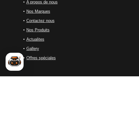
A propos de nous
Nos Marques
Contactez nous
Nos Produits
Actualites
Gallery
Offres spéciales
ALES SOLUTIONS
ALES Solutions est une entreprise marocaine spécialisée dans
la distribution d’équipements industriels de haute performance.
Nous proposons une large gamme de solutions destinées aux
secteurs du
soudage
, de la
découpe
, du
nettoyage
industriel..