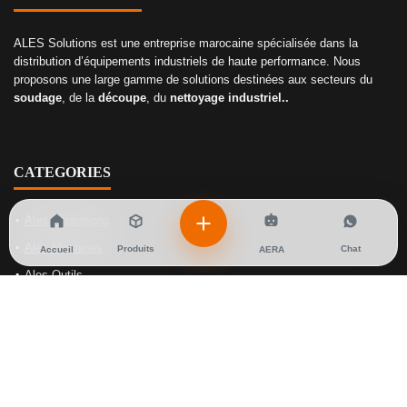
ALES Solutions est une entreprise marocaine spécialisée dans la
distribution d’équipements industriels de haute performance. Nous
proposons une large gamme de solutions destinées aux secteurs du
soudage
, de la
découpe
, du
nettoyage industriel..
CATEGORIES
Ales Aspirations
Ales Machines
Produits
Chat
Accueil
AERA
Ales Outils
Ales Soudage
Ales Gaz
NOS SOLUTIONS