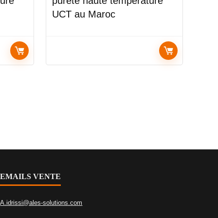
ture
pureté haute température
UCT au Maroc
EMAILS VENTE
A.idrissi@ales-solutions.com