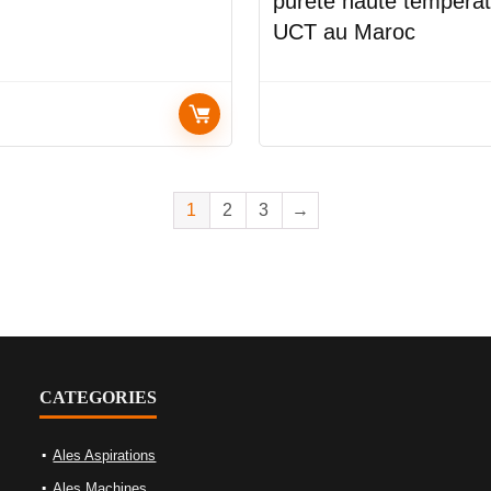
pureté haute tempéra
UCT au Maroc
1
2
3
→
CATEGORIES
Ales Aspirations
Ales Machines