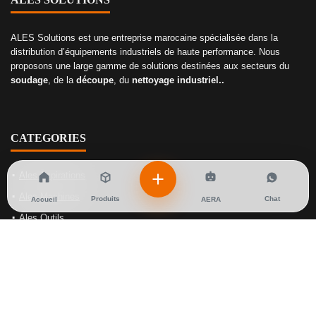
ALES Solutions est une entreprise marocaine spécialisée dans la
distribution d’équipements industriels de haute performance. Nous
proposons une large gamme de solutions destinées aux secteurs du
soudage
, de la
découpe
, du
nettoyage industriel..
CATEGORIES
Ales Aspirations
Ales Machines
Produits
Chat
Accueil
AERA
Ales Outils
Ales Soudage
Ales Gaz
NOS SOLUTIONS