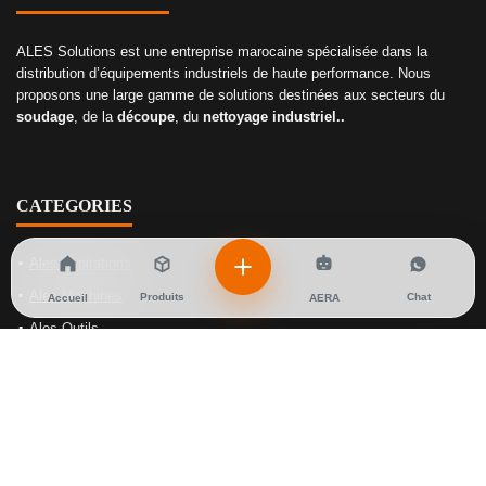
ALES Solutions est une entreprise marocaine spécialisée dans la
distribution d’équipements industriels de haute performance. Nous
proposons une large gamme de solutions destinées aux secteurs du
soudage
, de la
découpe
, du
nettoyage industriel..
CATEGORIES
Ales Aspirations
Ales Machines
Produits
Chat
Accueil
AERA
Ales Outils
Ales Soudage
Ales Gaz
NOS SOLUTIONS