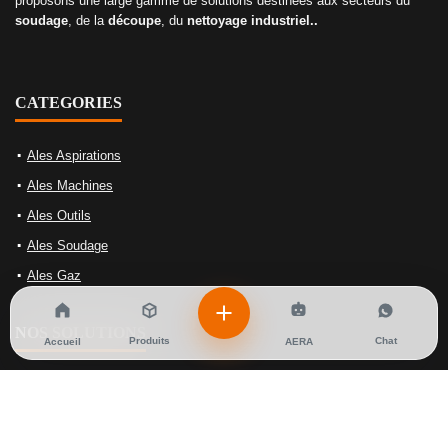
proposons une large gamme de solutions destinées aux secteurs du
soudage
, de la
découpe
, du
nettoyage industriel..
CATEGORIES
Ales Aspirations
Ales Machines
Ales Outils
Ales Soudage
Ales Gaz
NOS SOLUTIONS
Produits
Chat
Accueil
AERA
Équipements de gaz
Équipements de soudage
Machine-outils