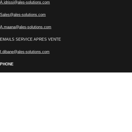
A.idrissi@ales-solutions.com
Sales@ales-solutions.com
A.maana@ales-solutions.com
EMAILS SERVICE APRES VENTE
I.dibane@ales-solutions.com
PHONE
+212 666-457771
+212 662-767473
RESTEZ INFORMÉ !
Inscrivez-vous à notre newsletter et soyez parmi les premiers à
découvrir les dernières actualités de ALES SOLUTIONS.