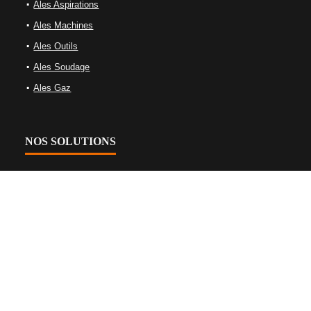
Ales Aspirations
Ales Machines
Ales Outils
Ales Soudage
Ales Gaz
NOS SOLUTIONS
Équipements de gaz
Équipements de soudage
Machine-outils
Nettoyage Et Aspiration Industrielles
Tables de soudage et bridage
Équipements d’oxycoupage
Plasma et machines laser