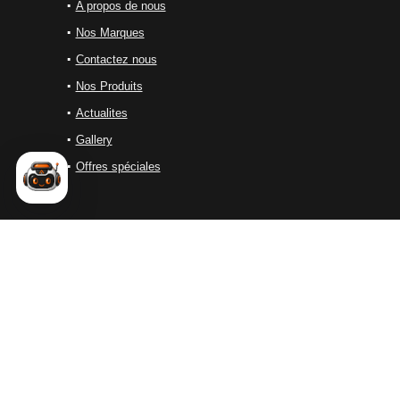
A propos de nous
Nos Marques
Contactez nous
Nos Produits
Actualites
Gallery
Offres spéciales
ALES SOLUTIONS
ALES Solutions est une entreprise marocaine spécialisée dans
la distribution d’équipements industriels de haute performance.
Nous proposons une large gamme de solutions destinées aux
secteurs du
soudage
, de la
découpe
, du
nettoyage
industriel..