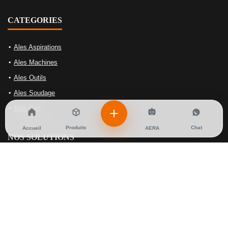
CATEGORIES
Ales Aspirations
Ales Machines
Ales Outils
Ales Soudage
Ales Gaz
Produits
Chat
Accueil
AERA
NOS SOLUTIONS
Équipements de gaz
Équipements de soudage
Machine-outils
Nettoyage Et Aspiration Industrielles
Tables de soudage et bridage