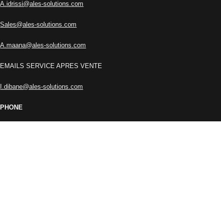
A.idrissi@ales-solutions.com
Sales@ales-solutions.com
A.maana@ales-solutions.com
EMAILS SERVICE APRES VENTE
I.dibane@ales-solutions.com
PHONE
+212 666-457771
+212 662-767473
RESTEZ INFORMÉ !
Inscrivez-vous à notre newsletter et soyez parmi les premiers à
découvrir les dernières actualités de ALES SOLUTIONS.