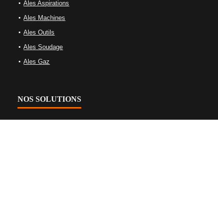
Ales Aspirations
Ales Machines
Ales Outils
Ales Soudage
Ales Gaz
NOS SOLUTIONS
Équipements de gaz
Équipements de soudage
Machine-outils
Nettoyage Et Aspiration Industrielles
Tables de soudage et bridage
Équipements d’oxycoupage
Plasma et machines laser