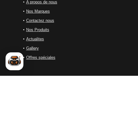
A propos de nous
Nos Marques
Contactez nous
Nos Produits
Actualites
Gallery
Offres spéciales
ALES SOLUTIONS
ALES Solutions est une entreprise marocaine spécialisée dans
la distribution d’équipements industriels de haute performance.
Nous proposons une large gamme de solutions destinées aux
secteurs du
soudage
, de la
découpe
, du
nettoyage
industriel..